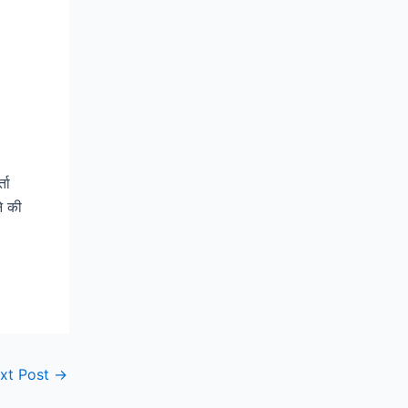
ता
े की
xt Post
→