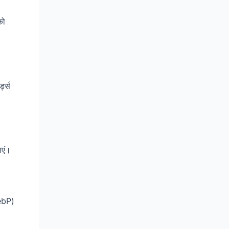
को
्ड्स
ाएं।
WebP)