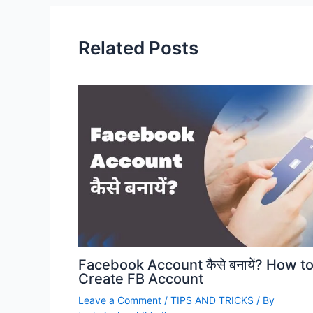
Related Posts
Facebook Account कैसे बनायें? How t
Create FB Account
Leave a Comment
/
TIPS AND TRICKS
/ By