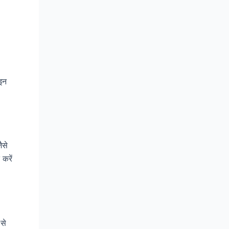
 इन
ैसे
करें
से