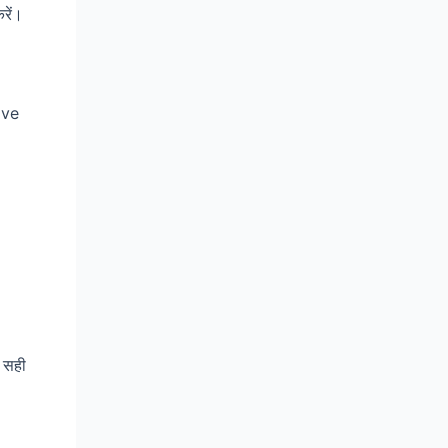
रें।
ive
ो सही