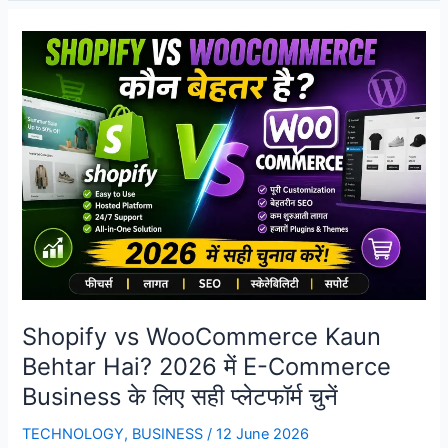
Kaise
Kare?
कम
निवेश
में
ऑनलाइन
बिजनेस
शुरू
करने
का
आसान
तरीका
Shopify vs WooCommerce Kaun
Behtar Hai? 2026 में E-Commerce
Business के लिए सही प्लेटफॉर्म चुनें
TECHNOLOGY
,
BUSINESS
/
12 June 2026