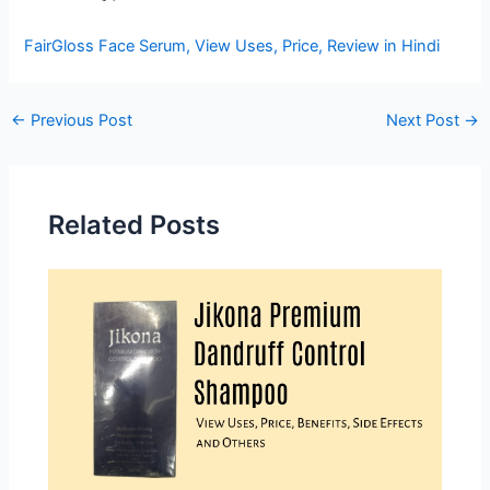
FairGloss Face Serum, View Uses, Price, Review in Hindi
Post
←
Previous Post
Next Post
→
navigation
Related Posts