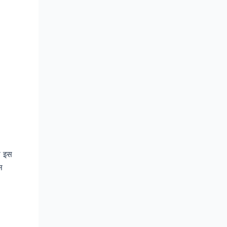
प इस
स