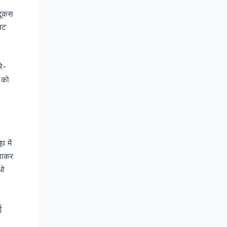
दूकस
नट
े-
 को
 में
िलाकर
धो
ई