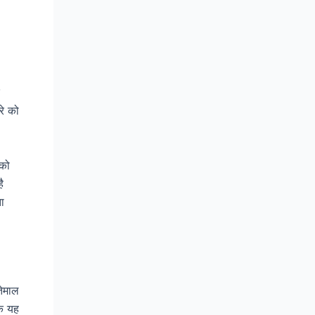
रे को
 को
ै
ा
तेमाल
कि यह