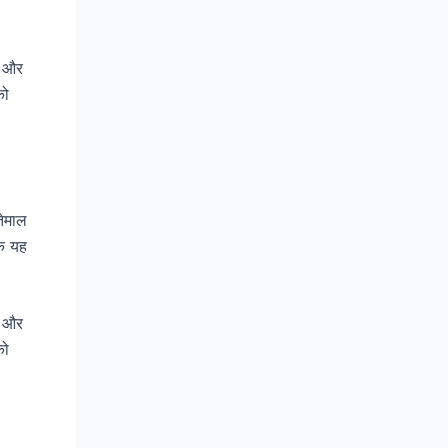
ै और
को
तेमाल
कि यह
ै और
को