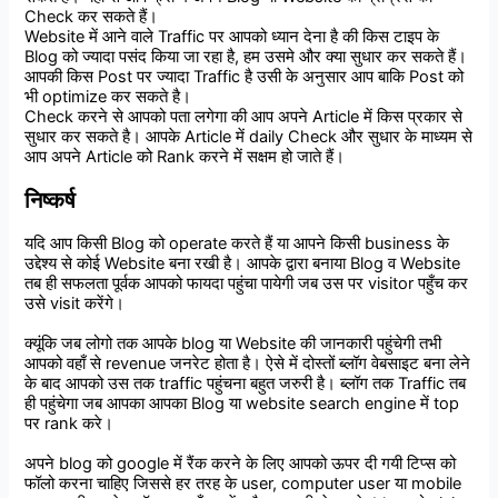
Check
कर
सकते
हैं।
Website
में
आने
वाले
Traffic
पर
आपको
ध्यान
देना
है
की
किस
टाइप
के
Blog
को
ज्यादा
पसंद
किया
जा
रहा
है
,
हम
उसमे
और
क्या
सुधार
कर
सकते
हैं।
आपकी
किस
Post
पर
ज्यादा
Traffic
है
उसी
के
अनुसार
आप
बाकि
Post
को
भी
optimize
कर
सकते
है।
Check
करने
से
आपको
पता
लगेगा
की
आप
अपने
Article
में
किस
प्रकार
से
सुधार
कर
सकते
है।
आपके
Article
में
daily
Check
और
सुधार
के
माध्यम
से
आप
अपने
Article
को
Rank
करने
में
सक्षम
हो
जाते
हैं।
निष्कर्ष
यदि आप किसी Blog को operate करते हैं या आपने किसी business के
उद्देश्य से कोई Website बना रखी है। आपके द्वारा बनाया Blog व Website
तब ही सफलता पूर्वक आपको फायदा पहुंचा पायेगी जब उस पर visitor पहुँच कर
उसे visit करेंगे।
क्यूंकि जब लोगो तक आपके blog या Website की जानकारी पहुंचेगी तभी
आपको वहाँ से revenue जनरेट होता है। ऐसे में दोस्तों ब्लॉग वेबसाइट बना लेने
के बाद आपको उस तक traffic पहुंचना बहुत जरुरी है। ब्लॉग तक Traffic तब
ही पहुंचेगा जब आपका आपका Blog या website search engine में top
पर rank करे।
अपने blog को google में रैंक करने के लिए आपको ऊपर दी गयी टिप्स को
फॉलो करना चाहिए जिससे हर तरह के user, computer user या mobile