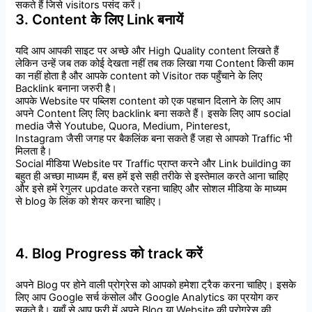
सकते
हैं
जिसे
visitors
पसंद
करें।
3. Content
के
लिए
Link
बनायें
यदि
आप
आपकी
साइट
पर
अच्छे
और
High Quality content
लिखते
हैं
लेकिन
उन्हें
जब
तक
कोई
देखता
नहीं
तब
तक
लिखा
गया
Content
किसी
काम
का
नहीं
होता
है
और
आपके
content
को
Visitor
तक
पहुँचाने
के
लिए
Backlink
बनाना
जरुरी
है।
आपके
Website
पर
पब्लिश
content
को
एक
पहचान
दिलाने
के
लिए
आप
अपने
Content
लिए
लिए
backlink
बना
सकते
हैं।
इसके
लिए
आप
social
media
जैसे
Youtube,
Quora, Medium, Pinterest,
Instagram
जैसी
जगह
पर
बैकलिंक
बना
सकते
हैं
जहा
से
आपको
Traffic
भी
मिलता
है।
Social
मीडिया
Website
पर
Traffic
प्राप्त
करने
और
Link building
का
बहुत
ही
अच्छा
माध्यम
हैं
,
बस
हमें
इसे
सही
तरीके
से
इस्तेमाल
करते
आना
चाहिए
और
इसे
हमें
रेगुलर
update
करते
रहना
चाहिए
और सोशल मीडिया के माध्यम
से blog के लिंक को शेयर करना चाहिए।
4. Blog Progress
को
track
करें
अपने
Blog
पर
होने
वाली
प्रोग्रेस
को
आपको
हमेशा
ट्रैक
करना
चाहिए।
इसके
लिए
आप
Google
सर्च
कंसोल
और
Google
Analytics
का
प्रयोग
कर
सकते
है।
यहाँ
से
आप
फ्री
में
अपने
Blog
या
Website
की
प्रोग्रेस
की