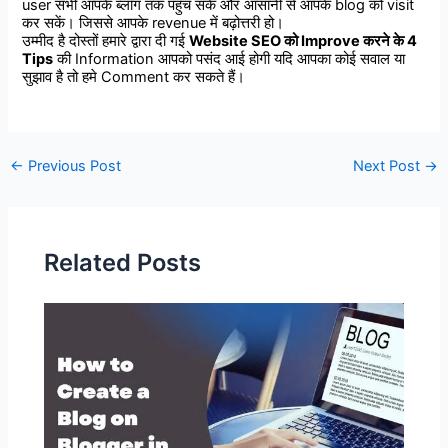
user सभी आपके ब्लॉग तक पहुँच सकें और आसानी से आपके blog को visit
कर सकें। जिससे आपके revenue में बढ़ोत्तरी हो।
उम्मीद
है
दोस्तों
हमारे
द्वारा
दी
गई
Website SEO
को
Improve
करने
के
4
Tips
की
Information
आपको
पसंद
आई
होगी
यदि
आपका
कोई
सवाल
या
सुझाव
है
तो
हमे
Comment
कर
सकते
हैं।
Post
←
Previous Post
Next Post
→
navigation
Related Posts