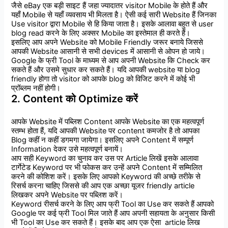
जैसे
eBay
एक
बड़ी
साइट
हैं
जहा
ज्यादातर
visitor
Mobile
के
होते
हैं
और
यहाँ
Mobile
से
यहाँ
व्यवसाय
भी
मिलता
है।
ऐसी
कई
सारी
Website
हैं
जिनका
Use
visitor
द्वारा
Mobile
से
हि
किया
जाता
है।
इसके आलावा बहुत से user
blog read करने के लिए अक्सर Mobile का इस्तेमाल ही करते हैं।
इसलिए
आप
अपने
Website
को
Mobile
Friendly
जरूर
बनाये
जिससे
आपकी
Website
आसानी
से
सभी
devices
में
आसानी
से
ओपन
हो
जाये।
Google
के
फ्री
Tool
के
माध्यम
से
आप
अपनी
Website
कि
Check
कर
सकते
हैं
और
उसमे
सुधार
कर
सकते
हैं।
यदि आपकी website या blog
friendly होगा तो visitor को आपके blog को विजिट करने में कोई भी
प्रॉब्लम नहीं होगी।
2. Content
को
Optimize
करें
आपके
Website
में
पब्लिश
Content
आपके
Website
का
एक
महत्वपूर्ण
स्तम्भ
होता
हैं
,
यदि
आपकी
Website
पर
content
कमजोर
है
तो
आपका
Blog
कहीं
न
कहीं
डगमगा
जायेगा।
इसलिए
अपने
Content
में
सम्पूर्ण
Information
देकर
उसे
महत्वपूर्ण
बनायें।
आप
सही
Keyword
का
चुनाव
कर
उस
पर
Article
लिखें
इसके
आलावा
टार्गेटेड
Keyword
पर
भी
फोकस
कर
उन्हें
अपने
Content
में
सम्मिलित
करने
की
कोशिश
करें।
इसके
लिए
आपको
Keyword
की
अच्छे
तरीके
से
रिसर्च
करना
चाहिए
जिससे
की
आप
एक
अच्छा
यूजर
friendly article
लिखकर
अपने
Website
पर
पब्लिश
करें।
Keyword
रीसर्च
करने
के
लिए
आप
फ्री
Tool
का
Use
कर
सकते
हैं
आपको
Google
पर
कई
फ्री
Tool
मिल
जाते
हैं
आप
अपनी
सहायता
के
अनुसार
किसी
भी
Tool
का
Use
कर
सकते
हैं।
इसके
बाद
आप
एक
ऐसा
article
लिख