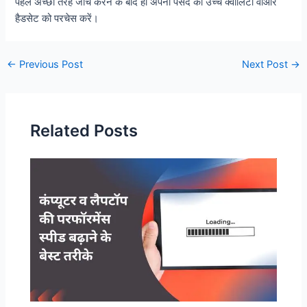
पहले अच्छी तरह जांच करने के बाद ही अपनी पसंद का उच्च क्वालिटी वीआर
हैडसेट को परचेस करें।
Post
←
Previous Post
Next Post
→
navigation
Related Posts