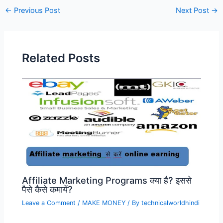
Post
←
Previous Post
Next Post
→
navigation
Related Posts
Affiliate Marketing Programs क्या है? इससे
पैसे कैसे कमायें?
Leave a Comment
/
MAKE MONEY
/ By
technicalworldhindi