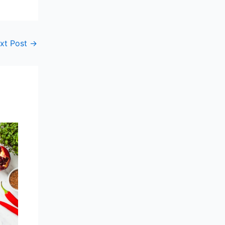
xt Post
→