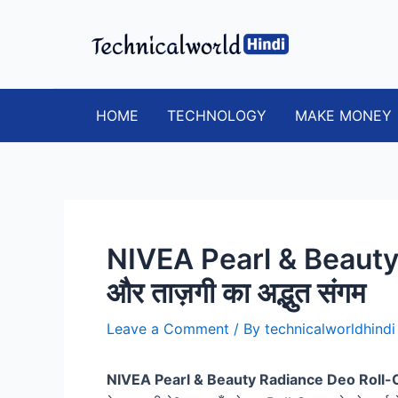
Skip
to
content
HOME
TECHNOLOGY
MAKE MONEY
NIVEA Pearl & Beauty 
और ताज़गी का अद्भुत संगम
Leave a Comment
/ By
technicalworldhind
NIVEA Pearl & Beauty Radiance Deo Roll-