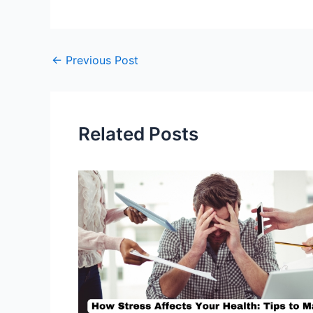
Post
←
Previous Post
navigation
Related Posts