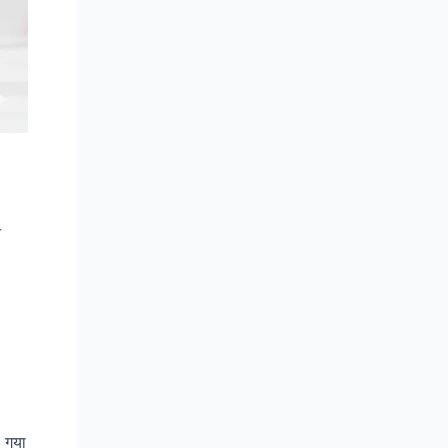
न
 गया