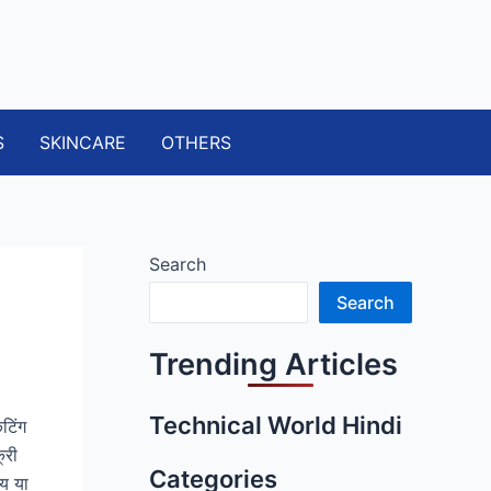
S
SKINCARE
OTHERS
Search
Search
Trending Articles
Technical World Hindi
टिंग
्री
Categories
ाय या