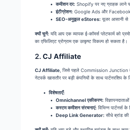
कमीशन दर:
Shopify पर नए ग्राहक लाने
इंटीग्रेशन:
Google Ads और Facebook 
SEO-अनुकूल eStores:
यूजर आसानी से S
क्यों चुनें:
यदि आप एक व्यापक ई-कॉमर्स प्लेटफार्म को प्रम
का एफिलिएट प्रोग्राम एक उत्कृष्ट विकल्प हो सकता है।
2.
CJ Affiliate
CJ Affiliate
, जिसे पहले Commission Junction के 
नेटवर्क खासतौर पर बड़ी कंपनियों के साथ पार्टनरशिप के
विशेषताएँ:
Omnichannel एकीकरण:
विज्ञापनदाताओं
कस्टम कमीशन संरचनाएं:
विभिन्न पार्टनर्स
Deep Link Generator:
सीधे ब्रांड की
क्यों चुनें:
यदि आप बड़े और स्थापित ब्रांड्स के साथ काम करन